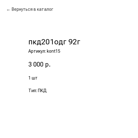
Вернуться в каталог
пкд201одг 92г
Артикул:
kont15
3 000
р.
1 шт
Тип: ПКД