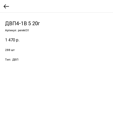
ДВП4-1В 5 20г
Артикул:
perekl31
1 470
р.
288 шт
Тип: ДВП