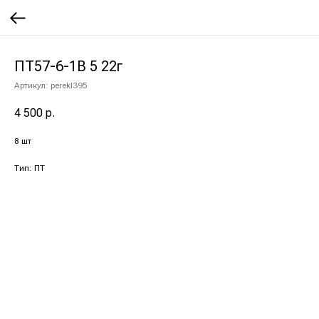
ПТ57-6-1В 5 22г
Артикул:
perekl395
4 500
р.
8 шт
Тип: ПТ