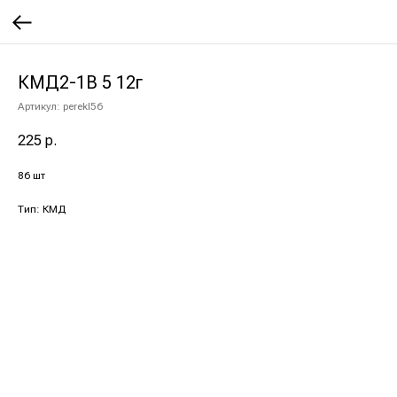
КМД2-1В 5 12г
Артикул:
perekl56
225
р.
86 шт
Тип: КМД