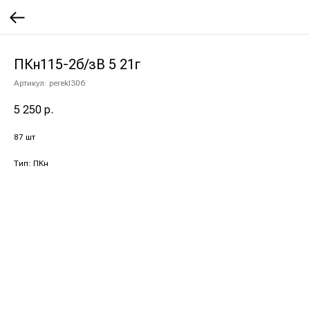
ПКн115-2б/зВ 5 21г
Артикул:
perekl306
5 250
р.
87 шт
Тип: ПКн