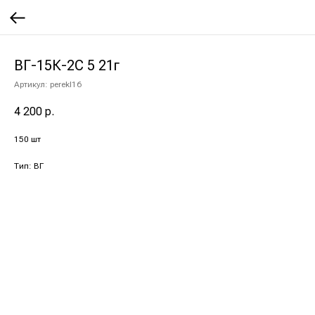
ВГ-15К-2С 5 21г
Артикул:
perekl16
4 200
р.
150 шт
Тип: ВГ