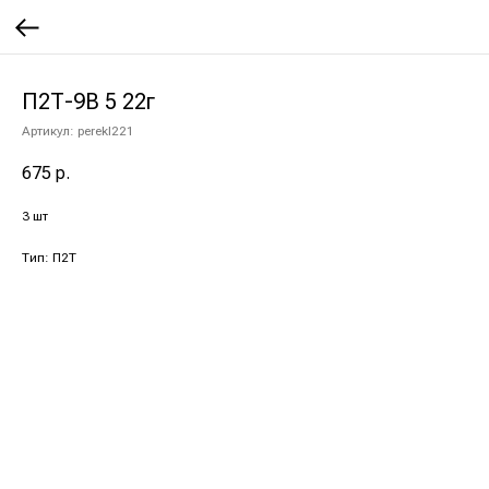
П2Т-9В 5 22г
Артикул:
perekl221
675
р.
3 шт
Тип: П2Т