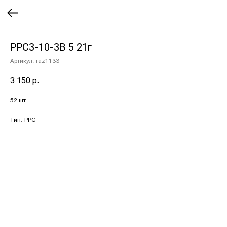
РРС3-10-3В 5 21г
Артикул:
raz1133
3 150
р.
52 шт
Тип: РРС