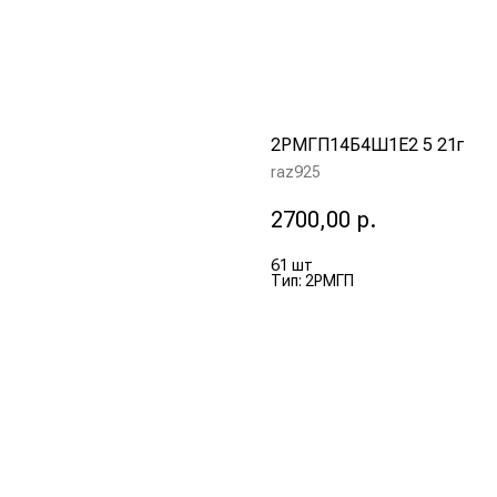
2РМГП14Б4Ш1Е2 5 21г
raz925
2700,00
р.
61 шт
Тип: 2РМГП