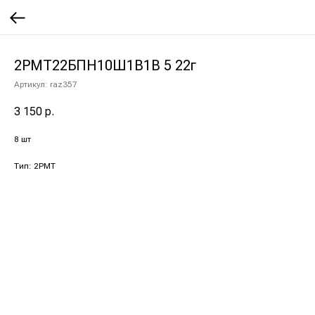
2РМТ22БПН10Ш1В1В 5 22г
Артикул:
raz357
3 150
р.
8 шт
Тип: 2РМТ