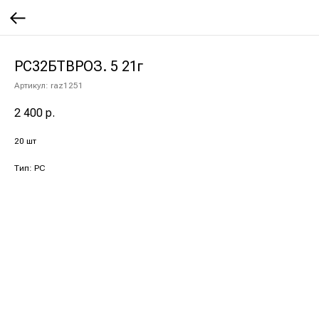
РС32БТВРОЗ. 5 21г
Артикул:
raz1251
2 400
р.
20 шт
Тип: РС