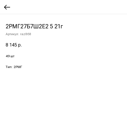
2РМГ27Б7Ш2Е2 5 21г
Артикул:
raz868
8 145
р.
49 шт
Тип: 2РМГ