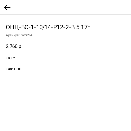
ОНЦ-БС-1-10/14-Р12-2-В 5 17г
Артикул:
raz694
2 760
р.
18 шт
Тип: ОНЦ