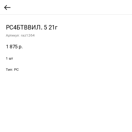
РС4БТВВИЛ. 5 21г
Артикул:
raz1264
1 875
р.
1 шт
Тип: РС