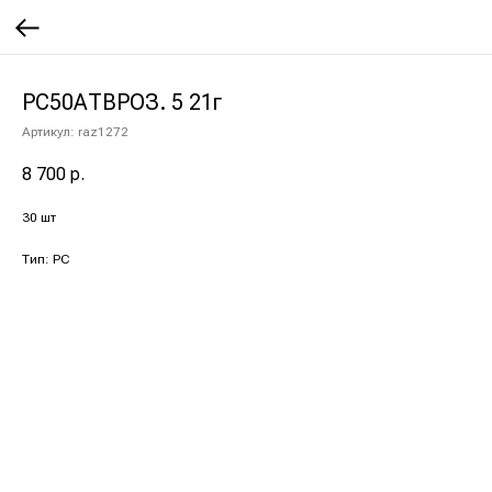
РС50АТВРОЗ. 5 21г
Артикул:
raz1272
8 700
р.
30 шт
Тип: РС