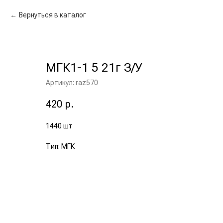
Вернуться в каталог
МГК1-1 5 21г З/У
Артикул:
raz570
420
р.
1440 шт
Тип: МГК