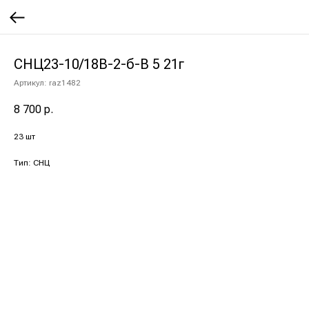
СНЦ23-10/18В-2-б-В 5 21г
Артикул:
raz1482
8 700
р.
23 шт
Тип: СНЦ