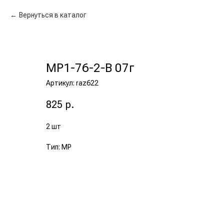
Вернуться в каталог
МР1-76-2-В 07г
Артикул:
raz622
825
р.
2 шт
Тип: МР