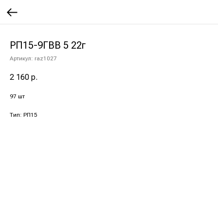
РП15-9ГВВ 5 22г
Артикул:
raz1027
2 160
р.
97 шт
Тип: РП15