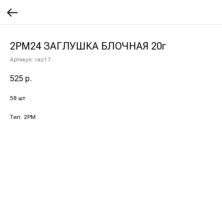
2РМ24 ЗАГЛУШКА БЛОЧНАЯ 20г
Артикул:
raz17
525
р.
58 шт
Тип: 2РМ