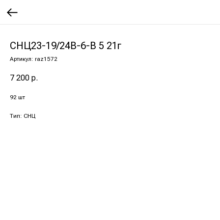
СНЦ23-19/24В-6-В 5 21г
Артикул:
raz1572
7 200
р.
92 шт
Тип: СНЦ