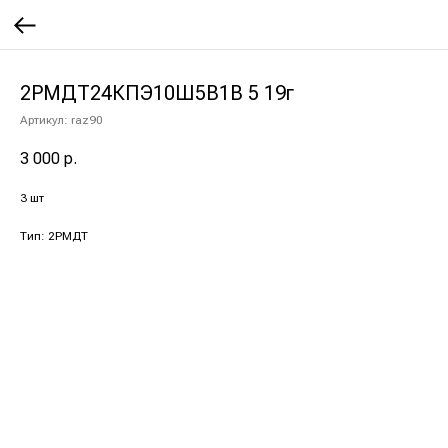
2РМДТ24КПЭ10Ш5В1В 5 19г
Артикул:
raz90
3 000
р.
3 шт
Тип: 2РМДТ