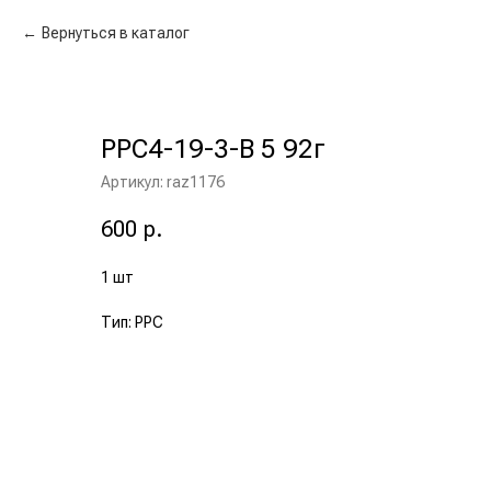
Вернуться в каталог
РРС4-19-3-В 5 92г
Артикул:
raz1176
600
р.
1 шт
Тип: РРС