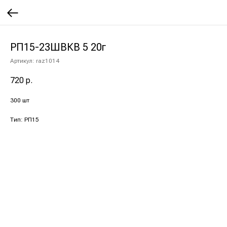
РП15-23ШВКВ 5 20г
Артикул:
raz1014
720
р.
300 шт
Тип: РП15