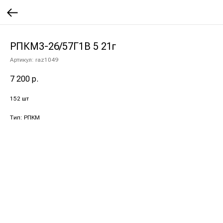
РПКМ3-26/57Г1В 5 21г
Артикул:
raz1049
7 200
р.
152 шт
Тип: РПКМ