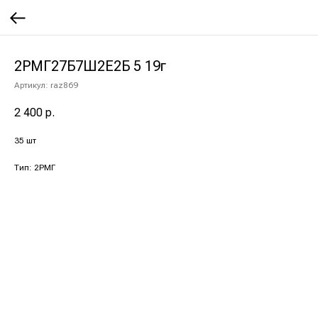
2РМГ27Б7Ш2Е2Б 5 19г
Артикул:
raz869
2 400
р.
35 шт
Тип: 2РМГ