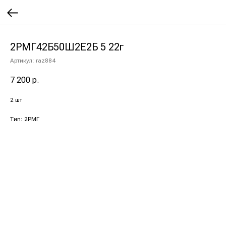
2РМГ42Б50Ш2Е2Б 5 22г
Артикул:
raz884
7 200
р.
2 шт
Тип: 2РМГ