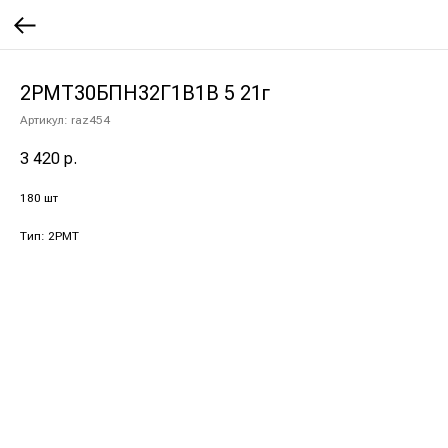
2РМТ30БПН32Г1В1В 5 21г
Артикул:
raz454
3 420
р.
180 шт
Тип: 2РМТ