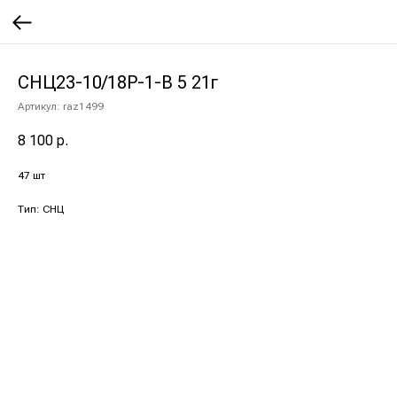
СНЦ23-10/18Р-1-В 5 21г
Артикул:
raz1499
8 100
р.
47 шт
Тип: СНЦ