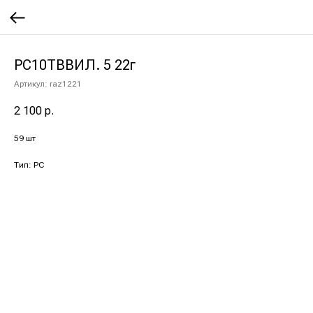
РС10ТВВИЛ. 5 22г
Артикул:
raz1221
2 100
р.
59 шт
Тип: РС