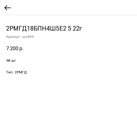
2РМГД18БПН4Ш5Е2 5 22г
Артикул:
raz889
7 200
р.
98 шт
Тип: 2РМГД