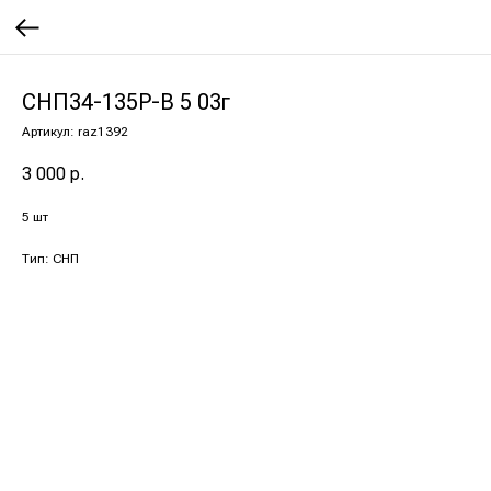
СНП34-135Р-В 5 03г
Артикул:
raz1392
3 000
р.
5 шт
Тип: СНП