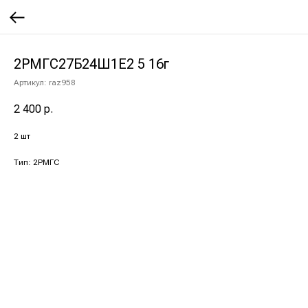
2РМГС27Б24Ш1Е2 5 16г
Артикул:
raz958
2 400
р.
2 шт
Тип: 2РМГС