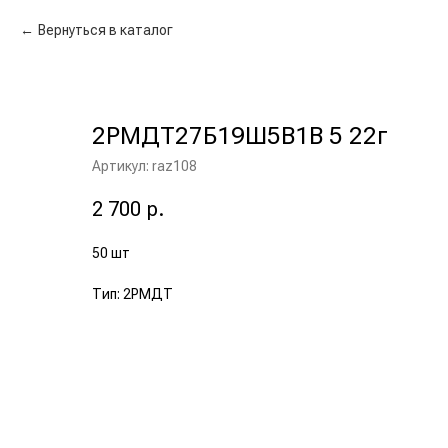
Вернуться в каталог
2РМДТ27Б19Ш5В1В 5 22г
Артикул:
raz108
2 700
р.
50 шт
Тип: 2РМДТ