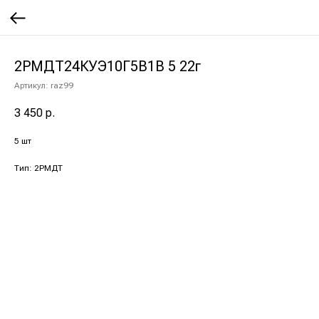
2РМДТ24КУЭ10Г5В1В 5 22г
Артикул:
raz99
3 450
р.
5 шт
Тип: 2РМДТ