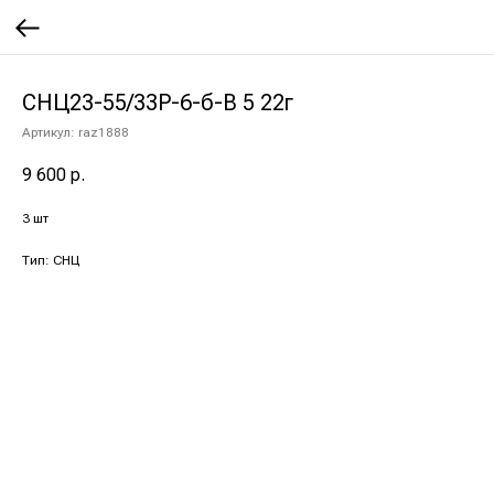
СНЦ23-55/33Р-6-б-В 5 22г
Артикул:
raz1888
9 600
р.
3 шт
Тип: СНЦ