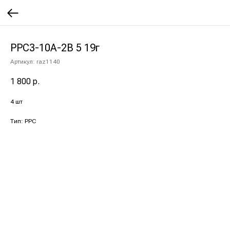
РРС3-10А-2В 5 19г
Артикул:
raz1140
1 800
р.
4 шт
Тип: РРС