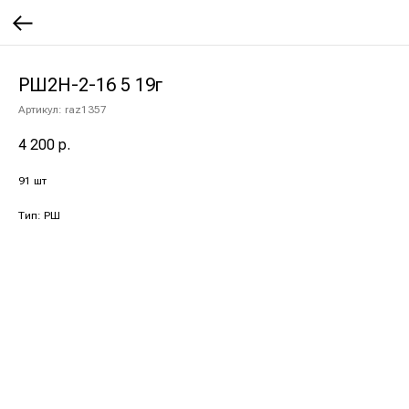
РШ2Н-2-16 5 19г
Артикул:
raz1357
4 200
р.
91 шт
Тип: РШ