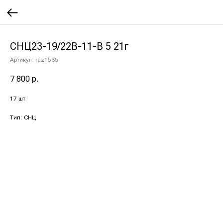
СНЦ23-19/22В-11-В 5 21г
Артикул:
raz1535
7 800
р.
17 шт
Тип: СНЦ