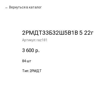
Вернуться в каталог
2РМДТ33Б32Ш5В1В 5 22г
Артикул:
raz181
3 600
р.
84 шт
Тип: 2РМДТ