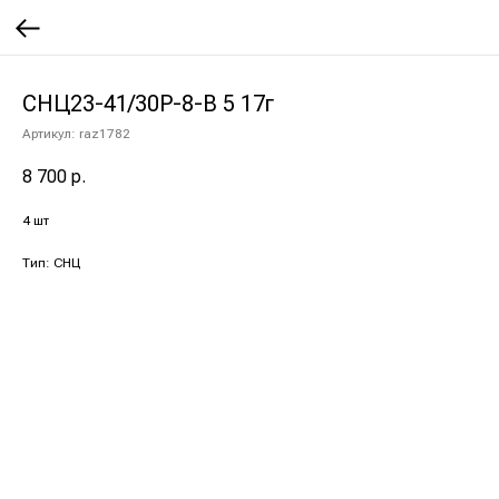
СНЦ23-41/30Р-8-В 5 17г
Артикул:
raz1782
8 700
р.
4 шт
Тип: СНЦ