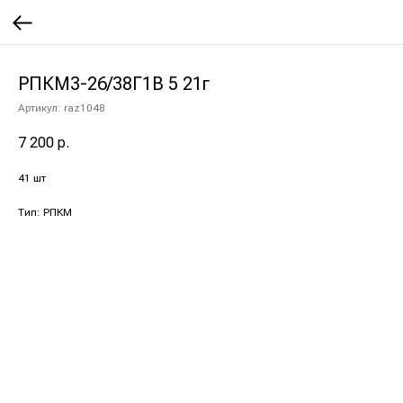
РПКМ3-26/38Г1В 5 21г
Артикул:
raz1048
7 200
р.
41 шт
Тип: РПКМ