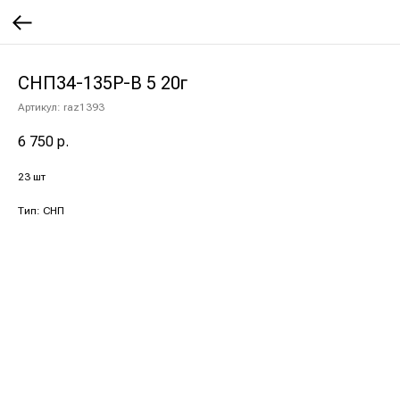
СНП34-135Р-В 5 20г
Артикул:
raz1393
6 750
р.
23 шт
Тип: СНП