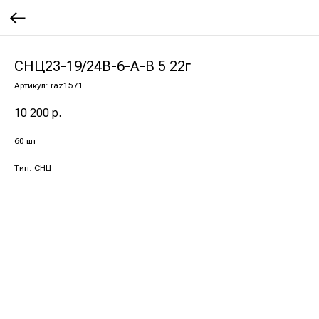
СНЦ23-19/24В-6-А-В 5 22г
Артикул:
raz1571
10 200
р.
60 шт
Тип: СНЦ