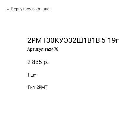
Вернуться в каталог
2РМТ30КУЭ32Ш1В1В 5 19г
Артикул:
raz478
2 835
р.
1 шт
Тип: 2РМТ