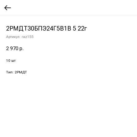
2РМДТ30БПЭ24Г5В1В 5 22г
Артикул:
raz155
2 970
р.
10 шт
Тип: 2РМДТ