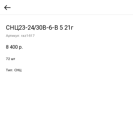
СНЦ23-24/30В-6-В 5 21г
Артикул:
raz1617
8 400
р.
72 шт
Тип: СНЦ