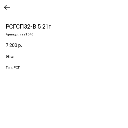
РСГСП32-В 5 21г
Артикул:
raz1340
7 200
р.
98 шт
Тип: РСГ