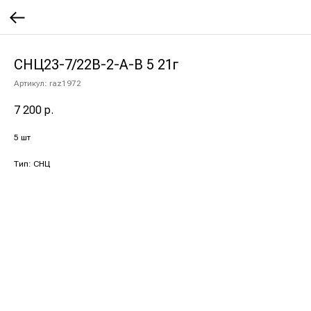
СНЦ23-7/22В-2-А-В 5 21г
Артикул:
raz1972
7 200
р.
5 шт
Тип: СНЦ