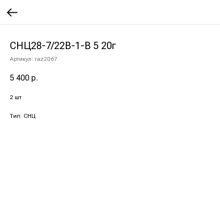
СНЦ28-7/22В-1-В 5 20г
Артикул:
raz2067
5 400
р.
2 шт
Тип: СНЦ